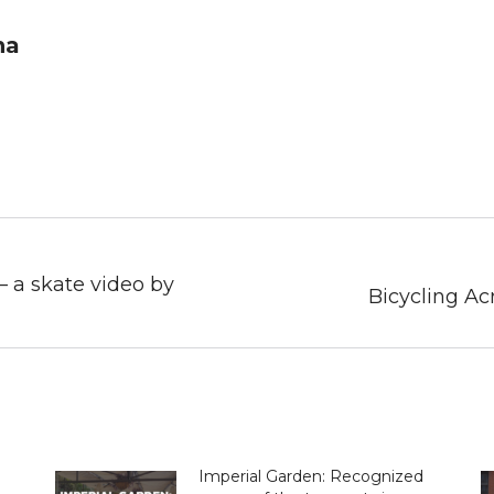
na
– a skate video by
Next
Bicycling Ac
post:
Imperial Garden: Recognized