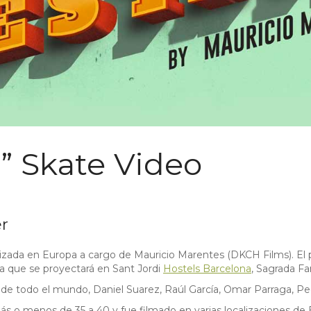
a” Skate Video
er
alizada en Europa a cargo de Mauricio Marentes (DKCH Films). El 
na que se proyectará en Sant Jordi
Hostels Barcelona
, Sagrada Fa
rs de todo el mundo, Daniel Suarez, Raúl García, Omar Parraga, 
 más o menos de 35 a 40 y fue filmado en varias localizaciones 