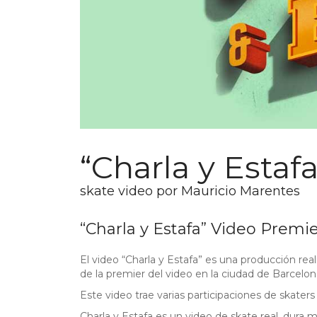
“Charla y Estaf
skate video por Mauricio Marentes
“Charla y Estafa” Video Premi
El video “Charla y Estafa” es una producción re
de la premier del video en la ciudad de Barcelo
Este video trae varias participaciones de skate
Charla y Estafa es un video de skate real, dura