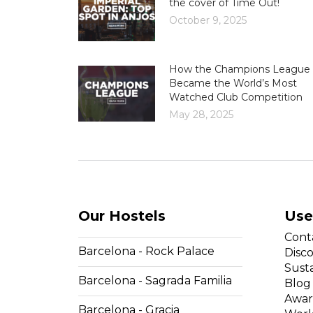
the cover of Time Out!
October 9, 2025
How the Champions League
Became the World’s Most
Watched Club Competition
May 28, 2025
Our Hostels
Use
Cont
Barcelona - Rock Palace
Disc
Susta
Barcelona - Sagrada Familia
Blog
Awar
Barcelona - Gracia