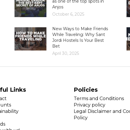
as one of the top spots in
Anjos
October 6, 2025
New Ways to Make Friends
While Traveling: Why Sant
Jordi Hostels Is Your Best
Bet
April 30, 2025
ful Links
Policies
act
Terms and Conditions
ounts
Privacy policy
inability
Legal Disclaimer and Co
Policy
ds