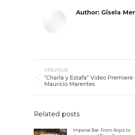
Author:
Gisela Me
Post
PREVIOUS
navigation
“Charla y Estafa” Video Premiere 
Previous
Mauricio Marentes
post:
Related posts
Imperial Bar: From Anjos to