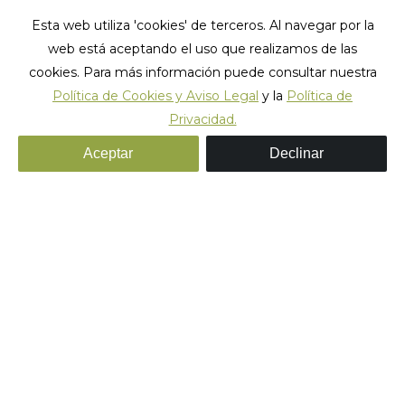
Esta web utiliza 'cookies' de terceros. Al navegar por la
web está aceptando el uso que realizamos de las
cookies. Para más información puede consultar nuestra
Política de Cookies y Aviso Legal
y la
Política de
Privacidad.
Aceptar
Declinar
Los 5 lugares más
románticos de Lisboa
Estos son los 5 mejores lugares románticos de Lisboa para
disfrutar con tu pareja