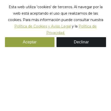
Esta web utiliza 'cookies' de terceros. Al navegar por la
web está aceptando el uso que realizamos de las
cookies. Para más información puede consultar nuestra
Política de Cookies y Aviso Legal
y la
Política de
Privacidad.
Aceptar
Declinar
El Iconico Festival de Sant
Joan
Las Fiestas de Sant Joan son una de las
celebraciones más importantes del año en
Barcelona.