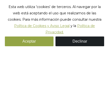
Esta web utiliza 'cookies' de terceros. Al navegar por la
web está aceptando el uso que realizamos de las
cookies. Para más información puede consultar nuestra
Política de Cookies y Aviso Legal
y la
Política de
Privacidad.
Aceptar
Declinar
3 cosas para hacer en las
Ramblas de Barcelona
Descubre las mejores 3 cosas
que haver en Las Ramblas, una
de las calles más famosas de