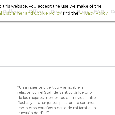
ng this website, you accept the use we make of the
Gallery
Offers
Groups
Blog
FAQ
C
l Disclaimer and Cookie Policy
and the
Privacy Policy
.
Archives:
Hostels en Barcelona
You are here:
Home
Testimonials
“Un ambiente divertido y amigable la
relación con el Staff de Sant Jordi fue uno
de los mejores momentos de mi vida, entre
fiestas y cocinar juntos pasaron de ser unos
completos extraños a parte de mi familia en
cuestión de días!”