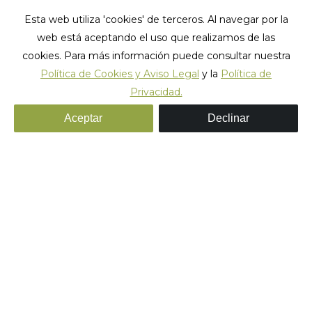
Esta web utiliza 'cookies' de terceros. Al navegar por la
web está aceptando el uso que realizamos de las
cookies. Para más información puede consultar nuestra
Política de Cookies y Aviso Legal
y la
Política de
Privacidad.
Aceptar
Declinar
¿ Por qué Barcelona es una
de las ciudades más
románticas del mundo?
Un estudio sitúa a Barcelona como la cuarta ciudad más
romántica del mundo!
By Valeria Bianchini