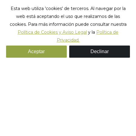
Esta web utiliza 'cookies' de terceros. Al navegar por la
web está aceptando el uso que realizamos de las
cookies. Para más información puede consultar nuestra
Política de Cookies y Aviso Legal
y la
Política de
Privacidad.
_sant_jordi_hostels_lisbon_8_bed_room
Aceptar
Declinar
Estás aquí:
Inicio
_sant_jordi_hostels_lisbon_8_bed_room