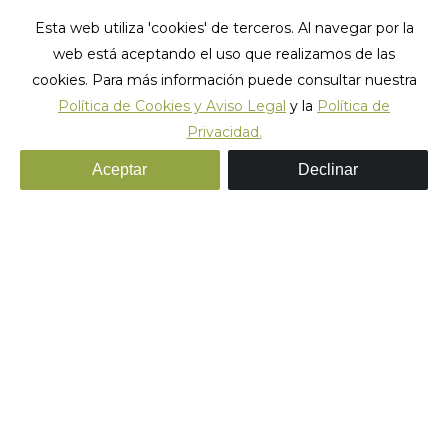
Esta web utiliza 'cookies' de terceros. Al navegar por la
web está aceptando el uso que realizamos de las
cookies. Para más información puede consultar nuestra
Política de Cookies y Aviso Legal
y la
Política de
Privacidad.
Rock_hostel_barcelona_46
Aceptar
Declinar
Estás aquí:
Inicio
Rock_hostel_barcelona_46