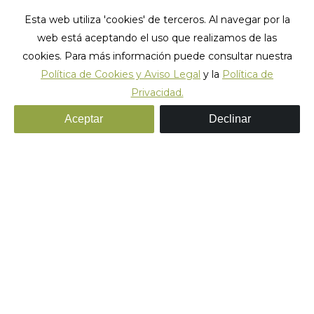
Esta web utiliza 'cookies' de terceros. Al navegar por la
web está aceptando el uso que realizamos de las
cookies. Para más información puede consultar nuestra
Política de Cookies y Aviso Legal
y la
Política de
Privacidad.
Rock_hostel_barcelona_35
Aceptar
Declinar
Estás aquí:
Inicio
Rock_hostel_barcelona_35