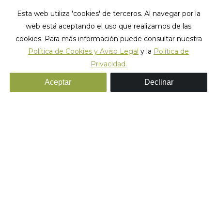
Esta web utiliza 'cookies' de terceros. Al navegar por la
web está aceptando el uso que realizamos de las
cookies. Para más información puede consultar nuestra
Política de Cookies y Aviso Legal
y la
Política de
Privacidad.
fixie_hostel_4
Aceptar
Declinar
Estás aquí:
Inicio
fixie_hostel_4