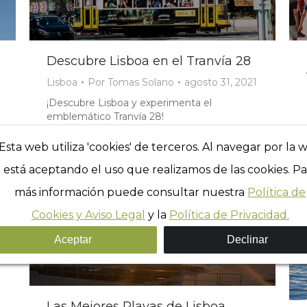
Descubre Lisboa en el Tranvía 28
Lisboa
Por
Tomas Solano
agosto 31, 2021
¡Descubre Lisboa y experimenta el
emblemático Tranvía 28!
Esta web utiliza 'cookies' de terceros. Al navegar por la 
está aceptando el uso que realizamos de las cookies. Pa
más información puede consultar nuestra
Política de
Cookies y Aviso Legal
y la
Política de Privacidad.
Aceptar
Declinar
Las Mejores Playas de Lisboa