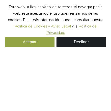
Esta web utiliza 'cookies' de terceros. Al navegar por la
web está aceptando el uso que realizamos de las
cookies. Para más información puede consultar nuestra
Política de Cookies y Aviso Legal
y la
Política de
Archivos de etiqueta:
Actividades en Lisboa
Privacidad.
Estás aquí:
Inicio
Aceptar
Declinar
Publicaciones etiquetadas con "Actividades en
Lisboa"