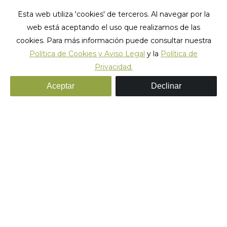
Esta web utiliza 'cookies' de terceros. Al navegar por la
web está aceptando el uso que realizamos de las
cookies. Para más información puede consultar nuestra
Política de Cookies y Aviso Legal
y la
Política de
Privacidad.
Ben Hatchell_X Games Barcelona 2013_0010
Aceptar
Declinar
Estás aquí:
Inicio
Ben Hatchell_X Games Barcelona 2013_0010