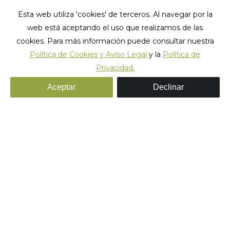
Esta web utiliza 'cookies' de terceros. Al navegar por la
web está aceptando el uso que realizamos de las
cookies. Para más información puede consultar nuestra
Política de Cookies y Aviso Legal
y la
Política de
Privacidad.
Digital-Award-TRA-2023
Aceptar
Declinar
Estás aquí:
Inicio
Digital-Award-TRA-2023