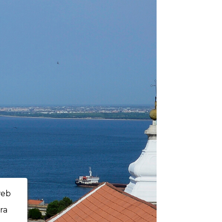
web
ra