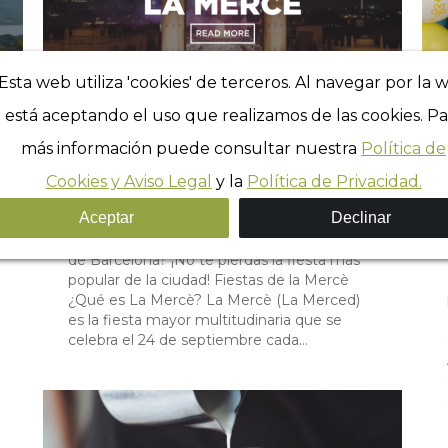
Esta web utiliza 'cookies' de terceros. Al navegar por la 
está aceptando el uso que realizamos de las cookies. Pa
La Mercè Festival
más información puede consultar nuestra
Política de
Sin categorizar
,
Sites
Por
Laura Cahís
Cookies y Aviso Legal
y la
Política de Privacidad.
septiembre 12, 2024
Aceptar
Declinar
¡No te pierdas la fiesta más popular de la
ciudad! ¿Vas a pasar tu estancia en el centro
de Barcelona? ¡No te pierdas la fiesta más
popular de la ciudad! Fiestas de la Mercè
¿Qué es La Mercè? La Mercè (La Merced)
es la fiesta mayor multitudinaria que se
celebra el 24 de septiembre cada…