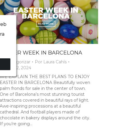
web
ra
EASTER WEEK IN BARCELONA
Sin categorizar
Por
Laura Cahís
marzo 22, 2024
WE EXPLAIN THE BEST PLANS TO ENJOY
EASTER IN BARCELONA Beautifully woven
palm fronds for sale in the center of town.
One of Barcelona’s most stunning tourist
attractions covered in beautiful rays of light.
Awe-inspiring processions at a beautiful
cathedral. And football players made of
chocolate in bakery displays around the city.
If you’re going…