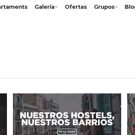
artaments
Galería
Ofertas
Grupos
Blo
Archivos por año:
2024
Estás aquí:
Inicio
2024