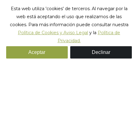
Esta web utiliza 'cookies' de terceros. Al navegar por la
web está aceptando el uso que realizamos de las
cookies. Para más información puede consultar nuestra
Política de Cookies y Aviso Legal
y la
Política de
Privacidad.
Archivos diarios:
julio 11, 2022
Aceptar
Declinar
Estás aquí:
Inicio
2022
julio
11