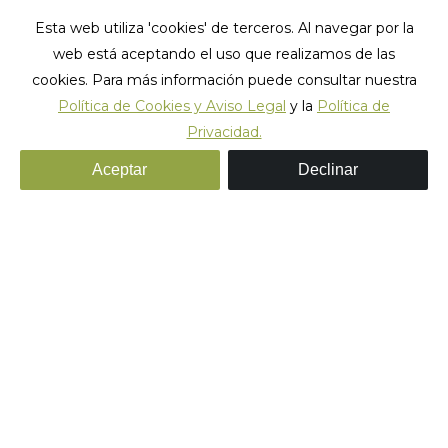
Esta web utiliza 'cookies' de terceros. Al navegar por la
web está aceptando el uso que realizamos de las
cookies. Para más información puede consultar nuestra
Política de Cookies y Aviso Legal
y la
Política de
Privacidad.
Archivos diarios:
junio 15, 2022
Aceptar
Declinar
Estás aquí:
Inicio
2022
junio
15