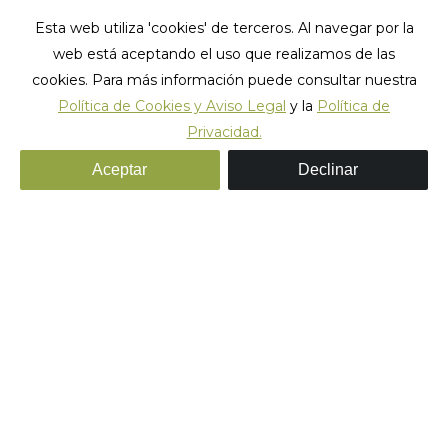
Esta web utiliza 'cookies' de terceros. Al navegar por la
web está aceptando el uso que realizamos de las
cookies. Para más información puede consultar nuestra
Política de Cookies y Aviso Legal
y la
Política de
Privacidad.
Archivos diarios:
agosto 17, 2021
Aceptar
Declinar
Estás aquí:
Inicio
2021
agosto
17